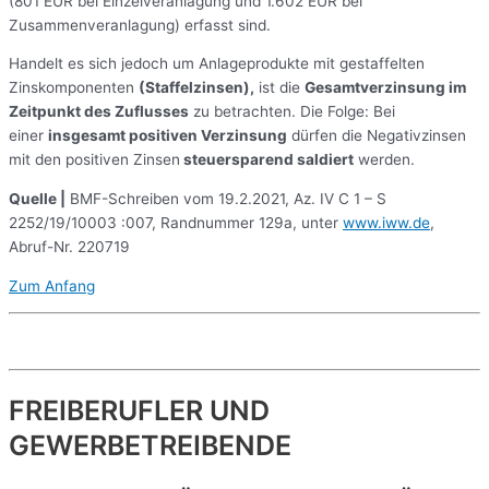
(801 EUR bei Einzelveranlagung und 1.602 EUR bei
Zusammenveranlagung) erfasst sind.
Handelt es sich jedoch um Anlageprodukte mit gestaffelten
Zinskomponenten
(Staffelzinsen),
ist die
Gesamtverzinsung im
Zeitpunkt des Zuflusses
zu betrachten. Die Folge: Bei
einer
insgesamt positiven Verzinsung
dürfen die Negativzinsen
mit den positiven Zinsen
steuersparend saldiert
werden.
Quelle |
BMF-Schreiben vom 19.2.2021, Az. IV C 1 – S
2252/19/10003 :007, Randnummer 129a, unter
www.iww.de
,
Abruf-Nr. 220719
Zum Anfang
FREIBERUFLER UND
GEWERBETREIBENDE