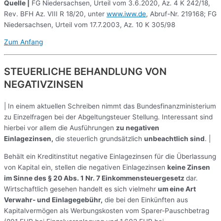
Quelle |
FG Niedersachsen, Urteil vom 3.6.2020, Az. 4 K 242/18,
Rev. BFH Az. VIII R 18/20, unter
www.iww.de
, Abruf-Nr. 219168; FG
Niedersachsen, Urteil vom 17.7.2003, Az. 10 K 305/98
Zum Anfang
STEUERLICHE BEHANDLUNG VON
NEGATIVZINSEN
| In einem aktuellen Schreiben nimmt das Bundesfinanzministerium
zu Einzelfragen bei der Abgeltungsteuer Stellung. Interessant sind
hierbei vor allem die Ausführungen
zu negativen
Einlagezinsen,
die steuerlich grundsätzlich
unbeachtlich sind
. |
Behält ein Kreditinstitut negative Einlagezinsen für die Überlassung
von Kapital ein, stellen die negativen Einlagezinsen
keine Zinsen
im Sinne des § 20 Abs. 1 Nr. 7 Einkommensteuergesetz
dar.
Wirtschaftlich gesehen handelt es sich vielmehr
um eine Art
Verwahr- und Einlagegebühr,
die bei den Einkünften aus
Kapitalvermögen als Werbungskosten vom Sparer-Pauschbetrag