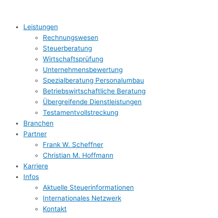
Zum
Inhalt
springen
Leistungen
Rechnungs­wesen
Steuerberatung
Wirtschafts­prüfung
Unternehmens­bewertung
Spezialberatung Personalumbau
Betriebs­wirtschaftliche Beratung
Übergreifende Dienstleistungen
Testament­vollstreckung
Branchen
Partner
Frank W. Scheffner
Christian M. Hoffmann
Karriere
Infos
Aktuelle Steuerinformationen
Internationales Netzwerk
Kontakt