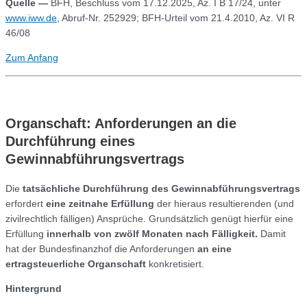
Quelle
—
BFH, Beschluss vom 17.12.2025, Az. I B 17/24, unter
www.iww.de
, Abruf-Nr. 252929; BFH-Urteil vom 21.4.2010, Az. VI R
46/08
Zum Anfang
Organschaft: Anforderungen an die
Durchführung eines
Gewinnabführungsvertrags
Die
tatsächliche Durchführung des Gewinnabführungsvertrags
erfordert
eine zeitnahe Erfüllung
der hieraus resultierenden (und
zivilrechtlich fälligen) Ansprüche. Grundsätzlich genügt hierfür eine
Erfüllung
innerhalb von zwölf Monaten nach Fälligkeit.
Damit
hat der Bundesfinanzhof die Anforderungen
an eine
ertragsteuerliche Organschaft
konkretisiert.
Hintergrund