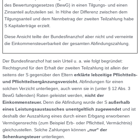
des Bewertungsgesetzes (BewG) in einen Tilgungs- und einen
Zinsanteil aufzuteilen sei. In Höhe der Differenz zwischen dem
Tilgungsanteil und dem Nennbetrag der zweiten Teilzahlung habe
S Kapitalerträge erzielt.
Diese Ansicht teilte der Bundesfinanzhof aber nicht und verneinte
die Einkommensteuerbarkeit der gesamten Abfindungszahlung.
Der Bundesfinanzhof hat sein Urteil u. a. wie folgt begründet:
Rechtsgrund für den Erhalt der zweiten Teilzahlung ist allein der
seitens der S gegenüber den Eltern
erklärte lebzeitige Pflichtteils-
und Pflichtteilsergänzungsverzicht.
Abfindungen für einen
solchen Verzicht unterliegen, auch wenn sie in (unter § 12 Abs. 3
BewG fallenden) Raten geleistet werden,
nicht der
Einkommensteuer.
Denn die Abfindung wurde der S
außerhalb
eines Leistungsaustausches unentgeltlich zugewendet
und ist
deshalb der Auszahlung eines durch einen Erbgang erworbenen
Vermögensrechts (zum Beispiel Erb- oder Pflichtteil, Vermächtnis)
gleichzustellen. Solche Zahlungen können
„nur“ der
Schenkungsteuer
unterliegen.