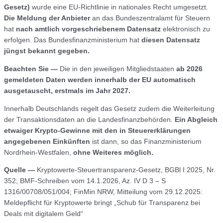
Gesetz)
wurde eine EU-Richtlinie in nationales Recht umgesetzt.
Die Meldung der Anbieter
an das Bundeszentralamt für Steuern
hat
nach amtlich vorgeschriebenem Datensatz
elektronisch zu
erfolgen. Das Bundesfinanzministerium hat
diesen Datensatz
jüngst bekannt gegeben.
Beachten Sie —
Die in den jeweiligen Mitgliedstaaten
ab 2026
gemeldeten Daten werden innerhalb der EU automatisch
ausgetauscht, erstmals im Jahr 2027.
Innerhalb Deutschlands regelt das Gesetz zudem die Weiterleitung
der Transaktionsdaten an die Landesfinanzbehörden.
Ein Abgleich
etwaiger Krypto-Gewinne mit den in Steuererklärungen
angegebenen Einkünften
ist dann, so das Finanzministerium
Nordrhein-Westfalen,
ohne Weiteres möglich.
Quelle
—
Kryptowerte-Steuertransparenz-Gesetz, BGBl I 2025, Nr.
352; BMF-Schreiben vom 14.1.2026, Az. IV D 3 – S
1316/00708/051/004; FinMin NRW, Mitteilung vom 29.12.2025:
Meldepflicht für Kryptowerte bringt „Schub für Transparenz bei
Deals mit digitalem Geld“