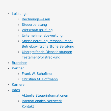
Zum
Bilanzbuchhalter/
Steuerberater
Assistent
Inhalt
Steuerfachwirt
(m/w/d)
in
springen
(m/w/d)
der
Leistungen
Wirtschaftsprüfung
Rechnungs­wesen
und
Steuerberatung
Steuerberatung
Wirtschafts­prüfung
(m/w/d)
Unternehmens­bewertung
Spezialberatung Personalumbau
Betriebs­wirtschaftliche Beratung
Übergreifende Dienstleistungen
Testament­vollstreckung
Branchen
Partner
Frank W. Scheffner
Christian M. Hoffmann
Karriere
Infos
Aktuelle Steuerinformationen
Internationales Netzwerk
Kontakt